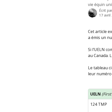
vie équin un
Écrit pa
17 avril
Cet article 
a émis un nu
Si l’UELN co
au Canada. L
Le tableau ci
leur numéro 
UELN 
(First
124 TMP