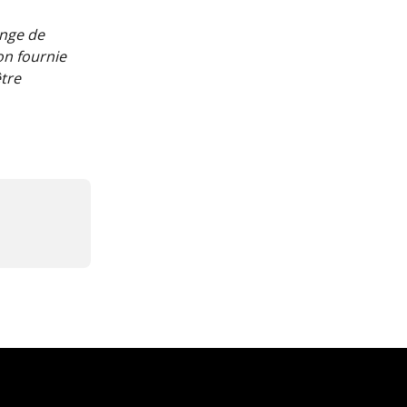
ange de 
on fournie 
tre 