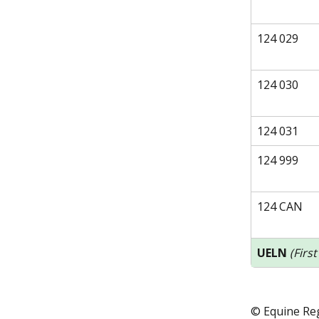
124 029
124 030
124 031
124 999
124 CAN
UELN 
(First
© Equine Reg