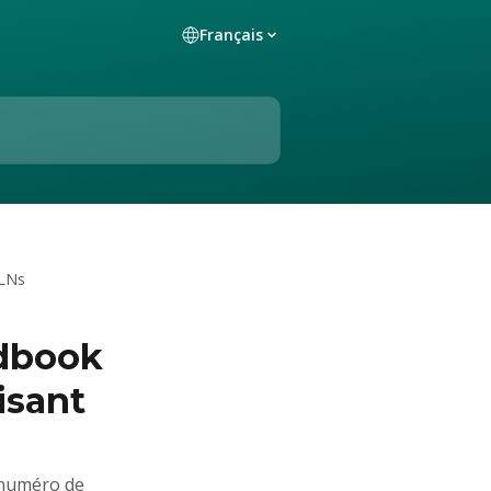
Français
ELNs
udbook
isant
e numéro de