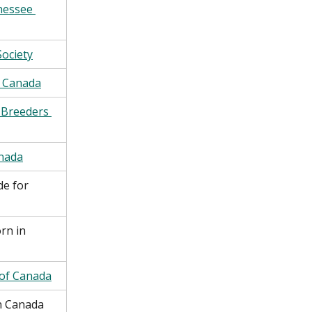
nessee 
ociety
f Canada
Breeders 
nada
de for 
rn in 
 of Canada
n Canada 