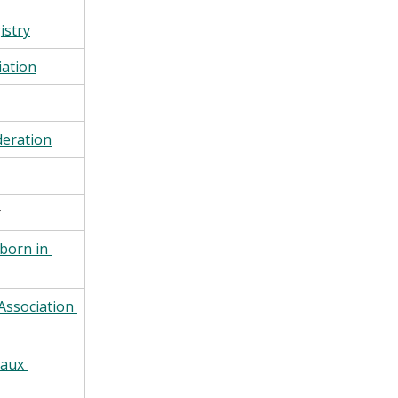
istry
iation
deration
y
born in 
ssociation 
vaux 