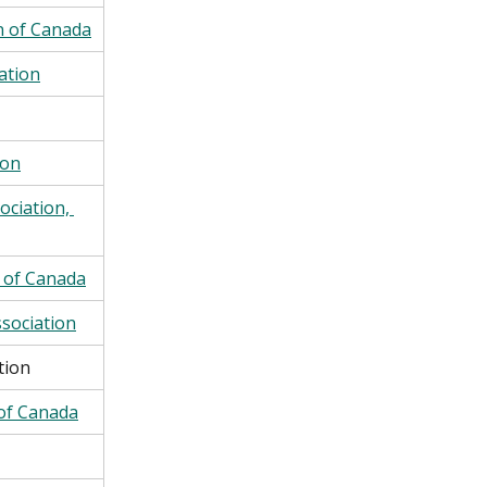
n of Canada
ation
ion
ciation, 
 of Canada
sociation
tion
 of Canada