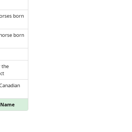
orses born 
horse born 
 the 
ct
(Canadian 
y Name