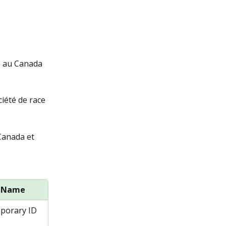
e au Canada 
iété de race 
Canada et 
y Name
porary ID 